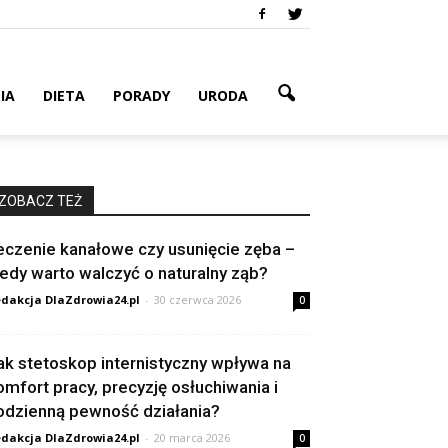
IA
DIETA
PORADY
URODA
ZOBACZ TEŻ
eczenie kanałowe czy usunięcie zęba –
iedy warto walczyć o naturalny ząb?
dakcja DlaZdrowia24.pl
-
30 czerwca 2026
0
ak stetoskop internistyczny wpływa na
omfort pracy, precyzję osłuchiwania i
odzienną pewność działania?
dakcja DlaZdrowia24.pl
-
20 marca 2026
0