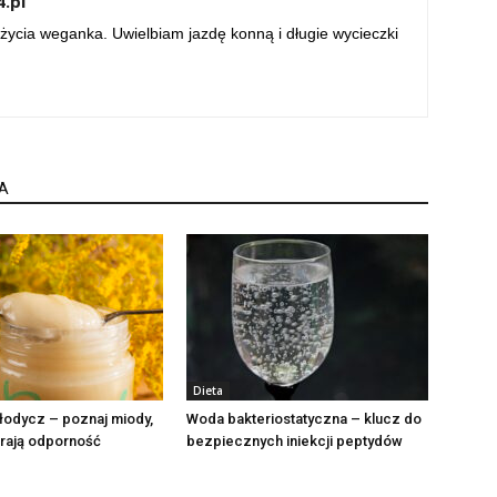
.pl
życia weganka. Uwielbiam jazdę konną i długie wycieczki
A
Dieta
słodycz – poznaj miody,
Woda bakteriostatyczna – klucz do
erają odporność
bezpiecznych iniekcji peptydów