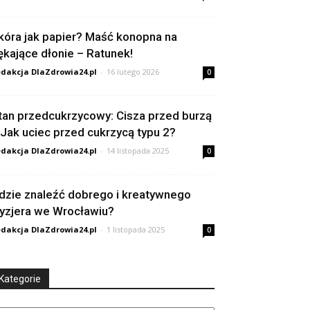
kóra jak papier? Maść konopna na
ękające dłonie – Ratunek!
dakcja DlaZdrowia24.pl
-
16 lutego 2026
0
tan przedcukrzycowy: Cisza przed burzą
 Jak uciec przed cukrzycą typu 2?
dakcja DlaZdrowia24.pl
-
14 listopada 2025
0
dzie znaleźć dobrego i kreatywnego
ryzjera we Wrocławiu?
dakcja DlaZdrowia24.pl
-
1 listopada 2025
0
Kategorie
tegorie