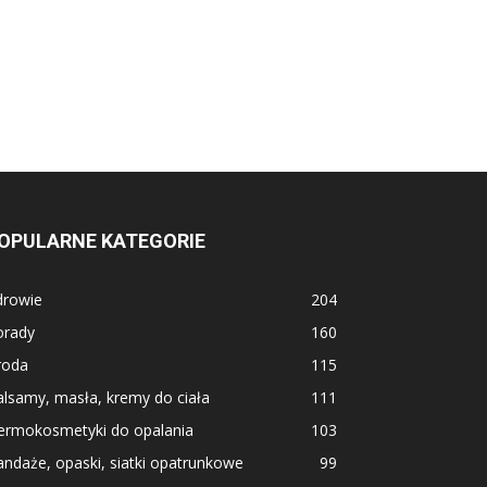
OPULARNE KATEGORIE
drowie
204
orady
160
roda
115
lsamy, masła, kremy do ciała
111
ermokosmetyki do opalania
103
ndaże, opaski, siatki opatrunkowe
99