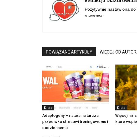
Redakcja DlaZdrowia24
Pozytywnie nastawiona do 
rowerowe.
POWIĄZANE ARTYKUŁY
WIĘCEJ OD AUTOR
Dieta
Dieta
Adaptogeny – naturalna tarcza
Więcej niż 
przeciwko stresowi treningowemu i
które wspi
codziennemu