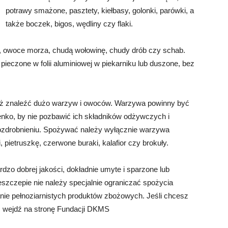
potrawy smażone, pasztety, kiełbasy, golonki, parówki, a
także boczek, bigos, wędliny czy flaki.
, owoce morza, chudą wołowinę, chudy drób czy schab.
ieczone w folii aluminiowej w piekarniku lub duszone, bez
też znaleźć dużo warzyw i owoców. Warzywa powinny być
enko, by nie pozbawić ich składników odżywczych i
rozdrobnieniu. Spożywać należy wyłącznie warzywa
 pietruszkę, czerwone buraki, kalafior czy brokuły.
zo dobrej jakości, dokładnie umyte i sparzone lub
eszczepie nie należy specjalnie ograniczać spożycia
ie pełnoziarnistych produktów zbożowych. Jeśli chcesz
e, wejdź na stronę Fundacji DKMS