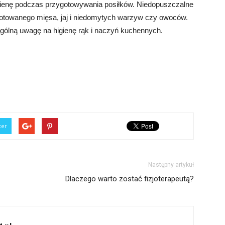
gienę podczas przygotowywania posiłków. Niedopuszczalne
gotowanego mięsa, jaj i niedomytych warzyw czy owoców.
ególną uwagę na higienę rąk i naczyń kuchennych.
ter
Następny artykuł
Dlaczego warto zostać fizjoterapeutą?