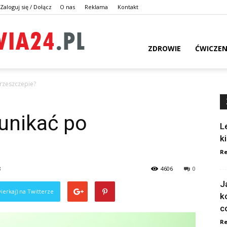
Zaloguj się / Dołącz
O nas
Reklama
Kontakt
dlazdrowia24.pl
ZDROWIE
ĆWICZEN
przeszczepie?
 unikać po
L
k
Re
8
4606
0
J
ierkaj) na Twitterze
k
c
Re