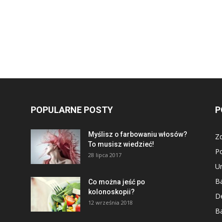
POPULARNE POSTY
P
Myślisz o farbowaniu włosów?
Z
To musisz wiedzieć!
P
28 lipca 2017
U
Ba
Co można jeść po
kolonoskopii?
D
12 września 2018
Ba