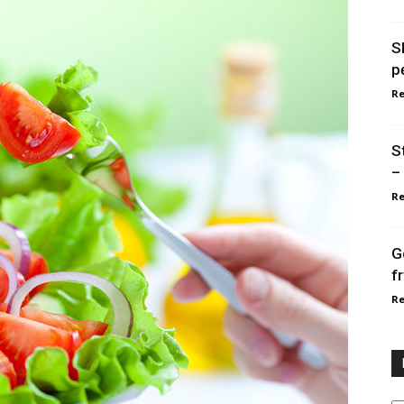
S
p
Re
S
–
Re
G
f
Re
Ka