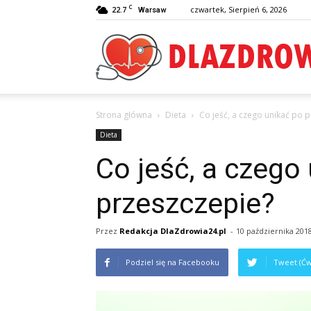
C
22.7
czwartek, Sierpień 6, 2026
Warsaw
Strona główna
Dieta
Co jeść, a czego unikać po 
Dieta
Co jeść, a czego
przeszczepie?
Przez
Redakcja DlaZdrowia24.pl
-
10 października 201
Podziel się na Facebooku
Tweet (Ćw