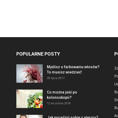
POPULARNE POSTY
P
Myślisz o farbowaniu włosów?
Z
To musisz wiedzieć!
P
28 lipca 2017
U
Ba
Co można jeść po
kolonoskopii?
D
12 września 2018
Ba
Au
Jak poradzić sobie z alergią?