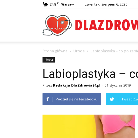
C
24.8
czwartek, Sierpień 6, 2026
Warsaw
Strona główna
Uroda
Labioplastyka – co po zabi
Uroda
Labioplastyka – c
Przez
Redakcja DlaZdrowia24.pl
-
31 stycznia 2019
Podziel się na Facebooku
Tweet (Ćw