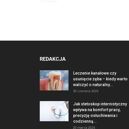
REDAKCJA
Leczenie kanałowe czy
usunięcie zęba – kiedy warto
walczyć o naturalny...
30 czerwca 2026
Jak stetoskop internistyczny
wpływa na komfort pracy,
precyzję osłuchiwania i
codzienną...
20 marca 2026