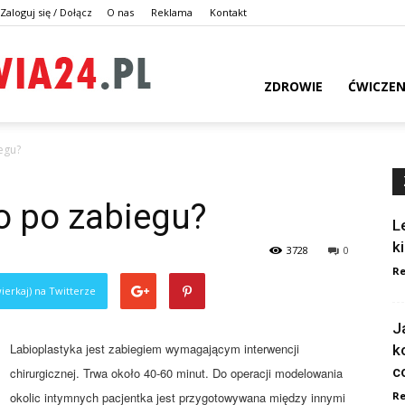
Zaloguj się / Dołącz
O nas
Reklama
Kontakt
dlazdrowia24.pl
ZDROWIE
ĆWICZEN
egu?
o po zabiegu?
L
k
3728
0
Re
ierkaj) na Twitterze
J
Labioplastyka jest zabiegiem wymagającym interwencji
k
c
chirurgicznej. Trwa około 40-60 minut. Do operacji modelowania
okolic intymnych pacjentka jest przygotowywana między innymi
Re