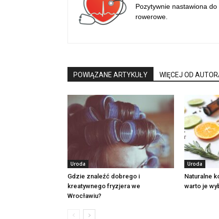
Pozytywnie nastawiona do 
rowerowe.
POWIĄZANE ARTYKUŁY
WIĘCEJ OD AUTOR
Uroda
Uroda
Gdzie znaleźć dobrego i
Naturalne 
kreatywnego fryzjera we
warto je wy
Wrocławiu?