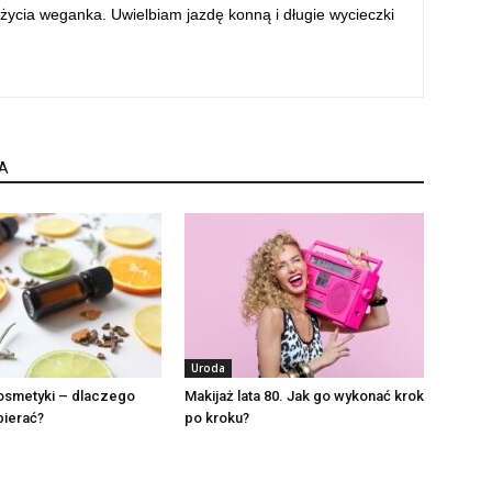
życia weganka. Uwielbiam jazdę konną i długie wycieczki
A
Uroda
kosmetyki – dlaczego
Makijaż lata 80. Jak go wykonać krok
bierać?
po kroku?