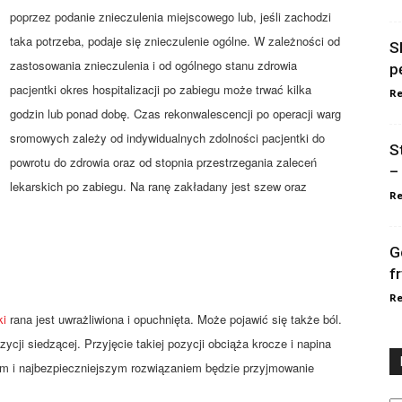
poprzez podanie znieczulenia miejscowego lub, jeśli zachodzi
taka potrzeba, podaje się znieczulenie ogólne. W zależności od
S
zastosowania znieczulenia i od ogólnego stanu zdrowia
p
pacjentki okres hospitalizacji po zabiegu może trwać kilka
Re
godzin lub ponad dobę. Czas rekonwalescencji po operacji warg
sromowych zależy od indywidualnych zdolności pacjentki do
S
powrotu do zdrowia oraz od stopnia przestrzegania zaleceń
–
lekarskich po zabiegu. Na ranę zakładany jest szew oraz
Re
G
f
Re
ki
rana jest uwrażliwiona i opuchnięta. Może pojawić się także ból.
ycji siedzącej. Przyjęcie takiej pozycji obciąża krocze i napina
ym i najbezpieczniejszym rozwiązaniem będzie przyjmowanie
Ka