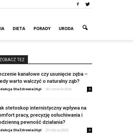
IA
DIETA
PORADY
URODA
ZOBACZ TEŻ
eczenie kanałowe czy usunięcie zęba –
iedy warto walczyć o naturalny ząb?
dakcja DlaZdrowia24.pl
-
30 czerwca 2026
0
ak stetoskop internistyczny wpływa na
omfort pracy, precyzję osłuchiwania i
odzienną pewność działania?
dakcja DlaZdrowia24.pl
-
20 marca 2026
0