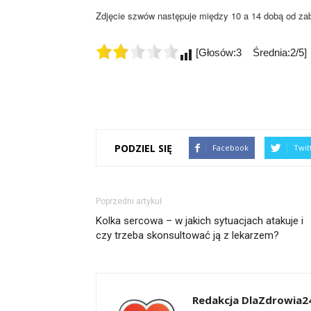
Zdjęcie szwów następuje między 10 a 14 dobą od zabi
[Głosów:3 Średnia:2/5]
PODZIEL SIĘ
Facebook
Twit
Poprzedni artykuł
Kolka sercowa – w jakich sytuacjach atakuje i
czy trzeba skonsultować ją z lekarzem?
Redakcja DlaZdrowia24