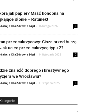
kóra jak papier? Maść konopna na
ękające dłonie – Ratunek!
dakcja DlaZdrowia24.pl
-
16 lutego 2026
0
tan przedcukrzycowy: Cisza przed burzą
 Jak uciec przed cukrzycą typu 2?
dakcja DlaZdrowia24.pl
-
14 listopada 2025
0
dzie znaleźć dobrego i kreatywnego
ryzjera we Wrocławiu?
dakcja DlaZdrowia24.pl
-
1 listopada 2025
0
Kategorie
tegorie