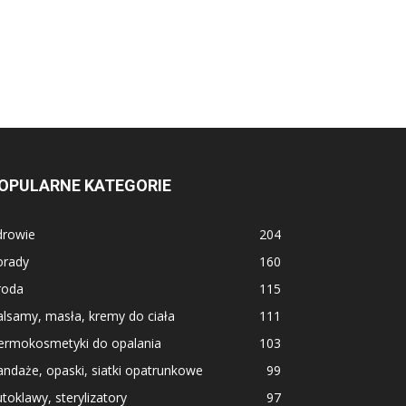
OPULARNE KATEGORIE
drowie
204
orady
160
roda
115
lsamy, masła, kremy do ciała
111
ermokosmetyki do opalania
103
ndaże, opaski, siatki opatrunkowe
99
toklawy, sterylizatory
97