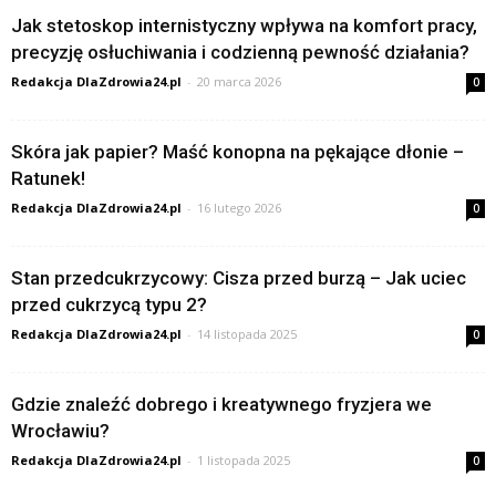
Jak stetoskop internistyczny wpływa na komfort pracy,
precyzję osłuchiwania i codzienną pewność działania?
Redakcja DlaZdrowia24.pl
-
20 marca 2026
0
Skóra jak papier? Maść konopna na pękające dłonie –
Ratunek!
Redakcja DlaZdrowia24.pl
-
16 lutego 2026
0
Stan przedcukrzycowy: Cisza przed burzą – Jak uciec
przed cukrzycą typu 2?
Redakcja DlaZdrowia24.pl
-
14 listopada 2025
0
Gdzie znaleźć dobrego i kreatywnego fryzjera we
Wrocławiu?
Redakcja DlaZdrowia24.pl
-
1 listopada 2025
0