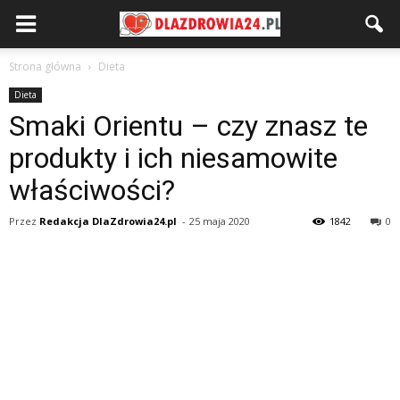
Strona główna
Dieta
Dieta
Smaki Orientu – czy znasz te
produkty i ich niesamowite
właściwości?
Przez
Redakcja DlaZdrowia24.pl
-
25 maja 2020
1842
0