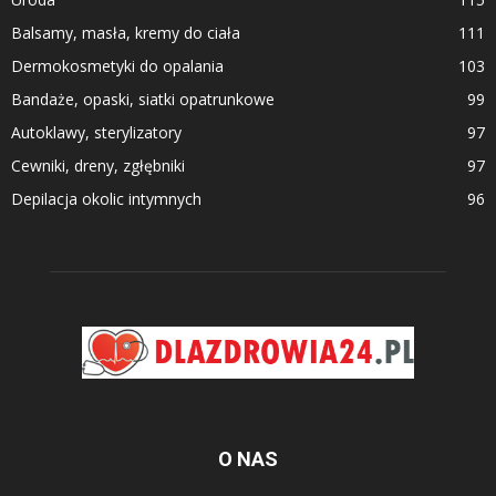
Balsamy, masła, kremy do ciała
111
Dermokosmetyki do opalania
103
Bandaże, opaski, siatki opatrunkowe
99
Autoklawy, sterylizatory
97
Cewniki, dreny, zgłębniki
97
Depilacja okolic intymnych
96
O NAS