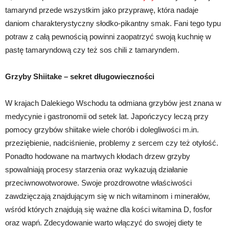
tamarynd przede wszystkim jako przyprawę, która nadaje
daniom charakterystyczny słodko-pikantny smak. Fani tego typu
potraw z całą pewnością powinni zaopatrzyć swoją kuchnię w
pastę tamaryndową czy też sos chili z tamaryndem.
Grzyby Shiitake – sekret długowieczności
W krajach Dalekiego Wschodu ta odmiana grzybów jest znana w
medycynie i gastronomii od setek lat. Japończycy leczą przy
pomocy grzybów shiitake wiele chorób i dolegliwości m.in.
przeziębienie, nadciśnienie, problemy z sercem czy też otyłość.
Ponadto hodowane na martwych kłodach drzew grzyby
spowalniają procesy starzenia oraz wykazują działanie
przeciwnowotworowe. Swoje prozdrowotne właściwości
zawdzięczają znajdującym się w nich witaminom i minerałów,
wśród których znajdują się ważne dla kości witamina D, fosfor
oraz wapń. Zdecydowanie warto włączyć do swojej diety te