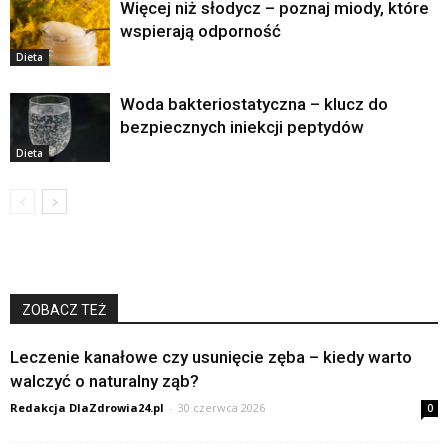
Więcej niż słodycz – poznaj miody, które
wspierają odporność
Dieta
Woda bakteriostatyczna – klucz do
bezpiecznych iniekcji peptydów
Dieta
ZOBACZ TEŻ
Leczenie kanałowe czy usunięcie zęba – kiedy warto
walczyć o naturalny ząb?
Redakcja DlaZdrowia24.pl
-
30 czerwca 2026
0