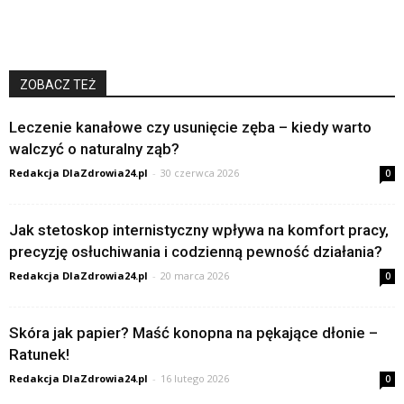
ZOBACZ TEŻ
Leczenie kanałowe czy usunięcie zęba – kiedy warto
walczyć o naturalny ząb?
Redakcja DlaZdrowia24.pl
-
30 czerwca 2026
0
Jak stetoskop internistyczny wpływa na komfort pracy,
precyzję osłuchiwania i codzienną pewność działania?
Redakcja DlaZdrowia24.pl
-
20 marca 2026
0
Skóra jak papier? Maść konopna na pękające dłonie –
Ratunek!
Redakcja DlaZdrowia24.pl
-
16 lutego 2026
0