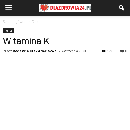
Strona główna
Dieta
Dieta
Witamina K
Przez
Redakcja DlaZdrowia24.pl
-
4 września 2020
1721
0