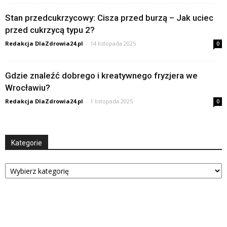
Stan przedcukrzycowy: Cisza przed burzą – Jak uciec
przed cukrzycą typu 2?
Redakcja DlaZdrowia24.pl
-
14 listopada 2025
0
Gdzie znaleźć dobrego i kreatywnego fryzjera we
Wrocławiu?
Redakcja DlaZdrowia24.pl
-
1 listopada 2025
0
Kategorie
Kategorie