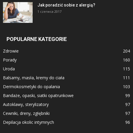
Jak poradzić sobie z alergią?
1 czerwca 2017
POPULARNE KATEGORIE
Zdrowie
204
Porady
160
Uroda
115
Balsamy, masła, kremy do ciała
111
Dermokosmetyki do opalania
103
Bandaże, opaski, siatki opatrunkowe
99
Autoklawy, sterylizatory
97
Cewniki, dreny, zgłębniki
97
Depilacja okolic intymnych
96