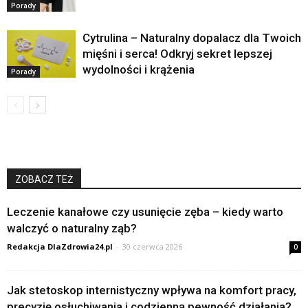
Porady
Cytrulina – Naturalny dopalacz dla Twoich
mięśni i serca! Odkryj sekret lepszej
wydolności i krążenia
Porady
ZOBACZ TEŻ
Leczenie kanałowe czy usunięcie zęba – kiedy warto
walczyć o naturalny ząb?
Redakcja DlaZdrowia24.pl
-
30 czerwca 2026
0
Jak stetoskop internistyczny wpływa na komfort pracy,
precyzję osłuchiwania i codzienną pewność działania?