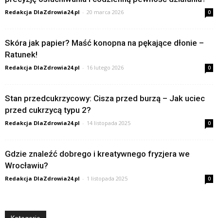
Redakcja DlaZdrowia24.pl
-
20 marca 2026
0
Skóra jak papier? Maść konopna na pękające dłonie –
Ratunek!
Redakcja DlaZdrowia24.pl
-
16 lutego 2026
0
Stan przedcukrzycowy: Cisza przed burzą – Jak uciec
przed cukrzycą typu 2?
Redakcja DlaZdrowia24.pl
-
14 listopada 2025
0
Gdzie znaleźć dobrego i kreatywnego fryzjera we
Wrocławiu?
Redakcja DlaZdrowia24.pl
-
1 listopada 2025
0