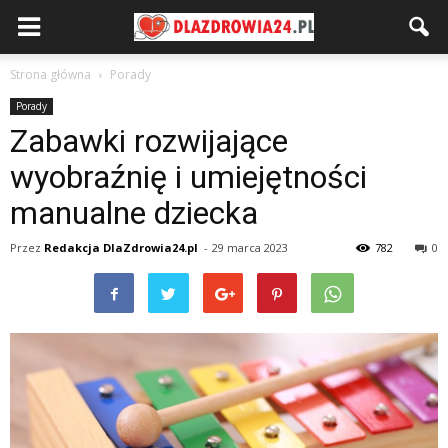
Strona główna
Porady
Porady
Zabawki rozwijające
wyobraźnię i umiejętności
manualne dziecka
Przez
Redakcja DlaZdrowia24.pl
-
29 marca 2023
782
0